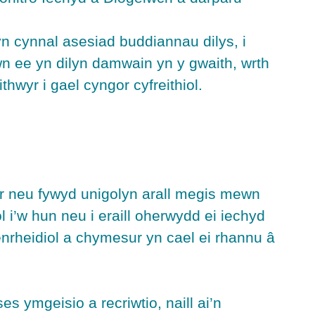
yn cynnal asesiad buddiannau dilys, i
hwn ee yn dilyn damwain yn y gwaith, wrth
wyr i gael cyngor cyfreithiol.
wr neu fywyd unigolyn arall megis mewn
i’w hun neu i eraill oherwydd ei iechyd
rheidiol a chymesur yn cael ei rhannu â
 ymgeisio a recriwtio, naill ai’n