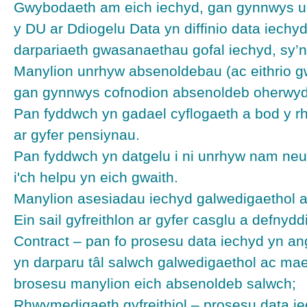
Gwybodaeth am eich iechyd, gan gynnwys unr
y DU ar Ddiogelu Data yn diffinio data iechy
darpariaeth gwasanaethau gofal iechyd, sy’n
Manylion unrhyw absenoldebau (ac eithrio g
gan gynnwys cofnodion absenoldeb oherwydd
Pan fyddwch yn gadael cyflogaeth a bod y r
ar gyfer pensiynau.
Pan fyddwch yn datgelu i ni unrhyw nam ne
i'ch helpu yn eich gwaith.
Manylion asesiadau iechyd galwedigaethol a 
Ein sail gyfreithlon ar gyfer casglu a defnyd
Contract – pan fo prosesu data iechyd yn ange
yn darparu tâl salwch galwedigaethol ac mae’
brosesu manylion eich absenoldeb salwch;
Rhwymedigaeth gyfreithiol – prosesu data ie