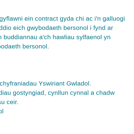
flawni ein contract gyda chi ac i'n galluogi
ddio eich gwybodaeth bersonol i fynd ar
ch buddiannau a'ch hawliau sylfaenol yn
bodaeth bersonol.
a chyfraniadau Yswiriant Gwladol.
ardiau gostyngiad, cynllun cynnal a chadw
u ceir.
ol