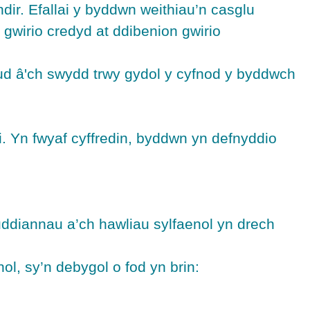
ir. Efallai y byddwn weithiau’n casglu
wirio credyd at ddibenion gwirio
 â'ch swydd trwy gydol y cyfnod y byddwch
. Yn fwyaf cyffredin, byddwn yn defnyddio
buddiannau a’ch hawliau sylfaenol yn drech
l, sy’n debygol o fod yn brin: