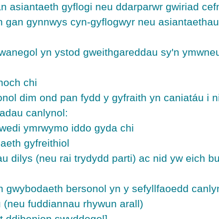
asiantaeth gyflogi neu ddarparwr gwiriad cefnd
gan gynnwys cyn-gyflogwyr neu asiantaethau g
anegol yn ystod gweithgareddau sy'n ymwneud
noch chi
l dim ond pan fydd y gyfraith yn caniatáu i ni
adau canlynol:
m wedi ymrwymo iddo gyda chi
eth gyfreithiol
u dilys (neu rai trydydd parti) ac nid yw eich 
 gwybodaeth bersonol yn y sefyllfaoedd canlyno
 (neu fuddiannau rhywun arall)
t ddibenion swyddogol].