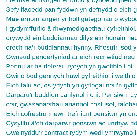
Sefyllfaoedd pan fyddwn yn defnyddio eich 
Mae arnom angen yr holl gategorïau o wybodae
i gydymffurfio â rhwymedigaethau cyfreithiol
drywydd ein buddiannau dilys ein hunain neu
drech na’r buddiannau hynny. Rhestrir isod 
Gwneud penderfyniad ar eich recriwtiad neu
Pennu ar ba delerau rydych yn gweithio i ni
Gwirio bod gennych hawl gyfreithiol i weithi
Eich talu ac, os ydych yn gyflogai neu’n gyfl
Darparu'r buddion canlynol i chi: Pensiwn, cy
ceir, gwasanaethau ariannol cost isel, taleba
Eich cofrestru mewn trefniant pensiwn yn un
Cysylltu â'ch darparwr pensiwn ac unrhyw dd
Gweinyddu’r contract rydym wedi ymrwymo i