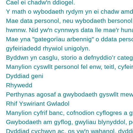
Cael ei chadw'n ddiogel.
Y math o wybodaeth rydym yn ei chadw amd
Mae data personol, neu wybodaeth bersonol,
hwnnw. Nid yw'n cynnwys data lle mae'r hunan
Mae yna "gategorïau arbennig" o ddata pers
gyfeiriadedd rhywiol unigolyn.
Byddwn yn casglu, storio a defnyddio’r cat
Manylion cyswllt personol fel enw, teitl, cyfei
Dyddiad geni
Rhywedd
Perthynas agosaf a gwybodaeth gyswllt me
Rhif Yswiriant Gwladol
Manylion cyfrif banc, cofnodion cyflogres a 
Gwybodaeth am gyflog, gwyliau blynyddol, 
Dyddiad cychwyn ac, os yw'n wahanol, dyddi