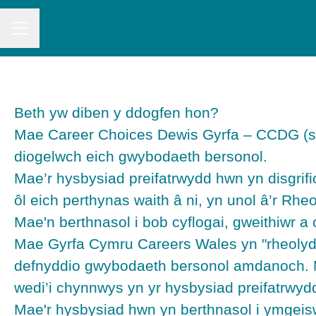
CAREER MENU
Beth yw diben y ddogfen hon?
Mae Career Choices Dewis Gyrfa – CCDG (sy
diogelwch eich gwybodaeth bersonol.
Mae’r hysbysiad preifatrwydd hwn yn disgri
ôl eich perthynas waith â ni, yn unol â’r Rhe
Mae'n berthnasol i bob cyflogai, gweithiwr a 
Mae Gyrfa Cymru Careers Wales yn "rheolydd
defnyddio gwybodaeth bersonol amdanoch. Ma
wedi’i chynnwys yn yr hysbysiad preifatrwyd
Mae'r hysbysiad hwn yn berthnasol i ymgeiswy