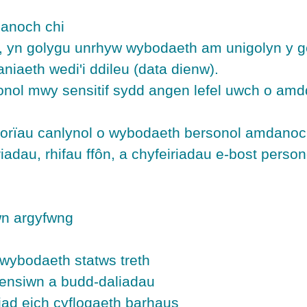
anoch chi
 yn golygu unrhyw wybodaeth am unigolyn y ge
iaeth wedi'i ddileu (data dienw).
onol mwy sensitif sydd angen lefel uwch o am
egorïau canlynol o wybodaeth bersonol amdanoc
riadau, rhifau ffôn, a chyfeiriadau e-bost person
wn argyfwng
gwybodaeth statws treth
pensiwn a budd-daliadau
ad eich cyflogaeth barhaus