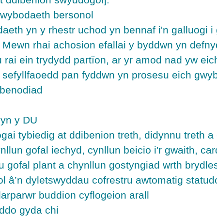
gwybodaeth bersonol
th yn y rhestr uchod yn bennaf i'n galluogi i gy
. Mewn rhai achosion efallai y byddwn yn defny
 rai ein trydydd partïon, ar yr amod nad yw ei
y sefyllfaoedd pan fyddwn yn prosesu eich gwy
 benodiad
o yn y DU
ogai tybiedig at ddibenion treth, didynnu treth 
nllun gofal iechyd, cynllun beicio i'r gwaith, c
u gofal plant a chynllun gostyngiad wrth brydles
ol â’n dyletswyddau cofrestru awtomatig statud
arparwr buddion cyflogeion arall
ddo gyda chi