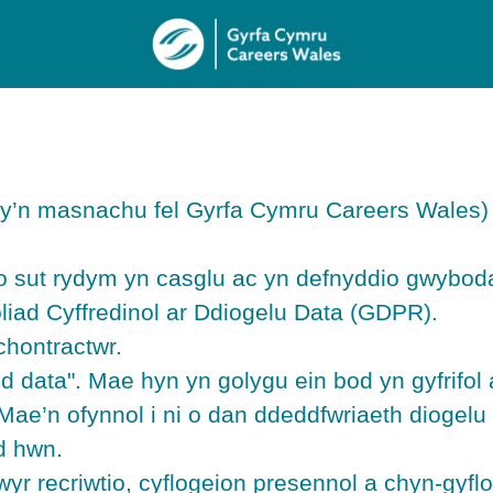
’n masnachu fel Gyrfa Cymru Careers Wales) 
fio sut rydym yn casglu ac yn defnyddio gwybo
oliad Cyffredinol ar Ddiogelu Data (GDPR).
chontractwr.
 data". Mae hyn yn golygu ein bod yn gyfrifo
e’n ofynnol i ni o dan ddeddfwriaeth diogelu
d hwn.
r recriwtio, cyflogeion presennol a chyn-gyflo