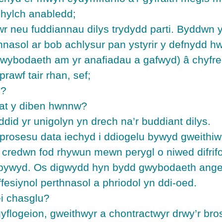
ghylch anabledd;
wr neu fuddiannau dilys trydydd parti. Byddwn 
rthnasol ar bob achlysur pan ystyrir y defnydd 
bodaeth am yr anafiadau a gafwyd) â chyfreith
awf tair rhan, sef;
u?
 at y diben hwnnw?
id yr unigolyn yn drech na’r buddiant dilys.
 prosesu data iechyd i ddiogelu bywyd gweithi
redwn fod rhywun mewn perygl o niwed difrifol 
 bywyd. Os digwydd hyn bydd gwybodaeth angen
esiynol perthnasol a phriodol yn ddi-oed.
i chasglu?
ogeion, gweithwyr a chontractwyr drwy’r broses