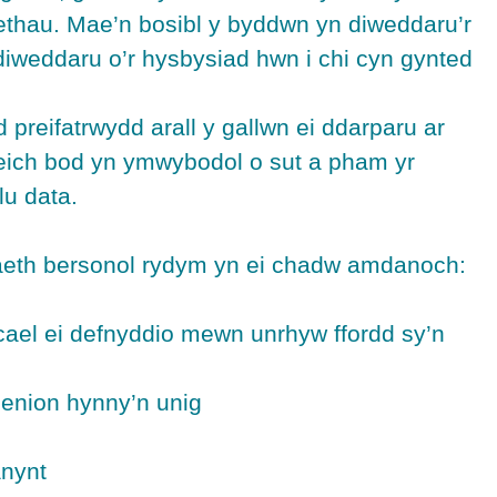
ethau. Mae’n bosibl y byddwn yn diweddaru’r
iweddaru o’r hysbysiad hwn i chi cyn gynted
reifatrwydd arall y gallwn ei ddarparu ar
eich bod yn ymwybodol o sut a pham yr
lu data.
daeth bersonol rydym yn ei chadw amdanoch:
 cael ei defnyddio mewn unrhyw ffordd sy’n
benion hynny’n unig
anynt