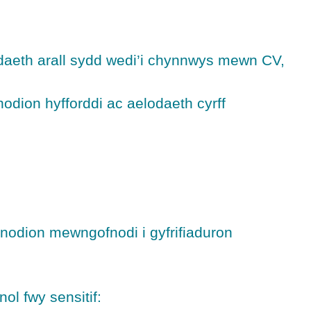
daeth arall sydd wedi’i chynnwys mewn CV,
odion hyfforddi ac aelodaeth cyrff
fnodion mewngofnodi i gyfrifiaduron
ol fwy sensitif: