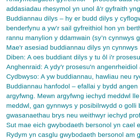
addasiadau rhesymol yn unol â'r gyfraith yn
Buddiannau dilys – hy er budd dilys y cyflog
benderfynu a yw’r sail gyfreithiol hon yn be
rannu manylion y ddamwain (sy’n cynnwys gwy
Mae'r asesiad buddiannau dilys yn cynnwys pr
Diben: A oes buddiant dilys y tu ôl i'r proses
Anghenraid: A ydy'r prosesu'n angenrheidiol
Cydbwyso: A yw buddiannau, hawliau neu rydd
Buddiannau hanfodol – efallai y bydd angen
argyfwng. Mewn argyfwng iechyd meddwl lle c
meddwl, gan gynnwys y posibilrwydd o golli
gwasanaethau brys neu weithwyr iechyd proff
Sut mae eich gwybodaeth bersonol yn cael e
Rydym yn casglu gwybodaeth bersonol am gyfl