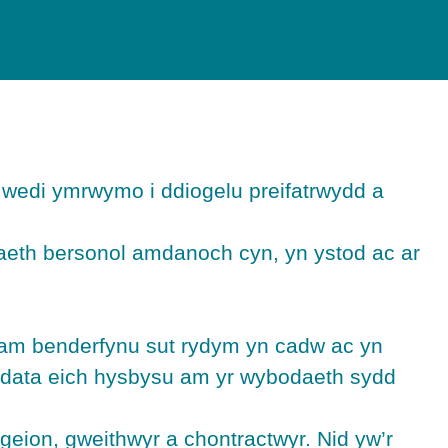
wedi ymrwymo i ddiogelu preifatrwydd a
daeth bersonol amdanoch cyn, yn ystod ac ar
l am benderfynu sut rydym yn cadw ac yn
 data eich hysbysu am yr wybodaeth sydd
geion, gweithwyr a chontractwyr. Nid yw’r