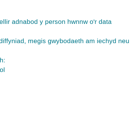
llir adnabod y person hwnnw o'r data
ddiffyniad, megis gwybodaeth am iechyd neu
h:
ol