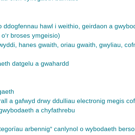
 ddogfennau hawl i weithio, geirdaon a gwybo
n o’r broses ymgeisio)
yddi, hanes gwaith, oriau gwaith, gwyliau, cofn
naeth datgelu a gwahardd
gaeth
all a gafwyd drwy ddulliau electronig megis co
gwybodaeth a chyfathrebu
ategorïau arbennig” canlynol o wybodaeth berson