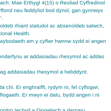
ch. Mae Erthygl 4(15) o Reoliad Cyffredinol
rfforol neu feddyliol bod dynol, gan gynnwys
’:
oldeb rhiant statudol ac absenoldeb salwch,
onal Health.
 gwybodaeth am y cyflwr hwnnw sydd ei angen
benderfynu ar addasiadau rhesymol ac addas
ydag addasiadau rhesymol a hebddynt.
 chi. Er enghraifft, rydym ni, fel cyflogwr,
flogaeth. Er mwyn ei dalu, bydd angen i ni
onitro Iechyd a Diogelwch a darparu