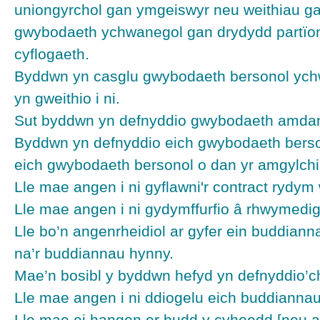
uniongyrchol gan ymgeiswyr neu weithiau gan 
gwybodaeth ychwanegol gan drydydd partïon 
cyflogaeth.
Byddwn yn casglu gwybodaeth bersonol ychw
yn gweithio i ni.
Sut byddwn yn defnyddio gwybodaeth amda
Byddwn yn defnyddio eich gwybodaeth bersono
eich gwybodaeth bersonol o dan yr amgylchi
Lle mae angen i ni gyflawni'r contract rydy
Lle mae angen i ni gydymffurfio â rhwymediga
Lle bo’n angenrheidiol ar gyfer ein buddianna
na’r buddiannau hynny.
Mae’n bosibl y byddwn hefyd yn defnyddio’ch
Lle mae angen i ni ddiogelu eich buddiannau
Lle mae ei hangen er budd y cyhoedd [neu a