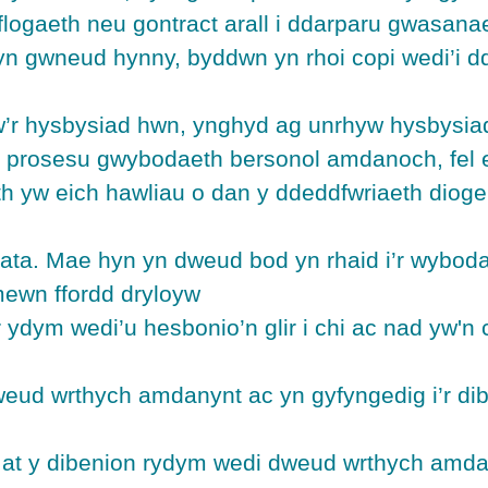
logaeth neu gontract arall i ddarparu gwasana
 gwneud hynny, byddwn yn rhoi copi wedi’i dd
’r hysbysiad hwn, ynghyd ag unrhyw hysbysiad p
 prosesu gwybodaeth bersonol amdanoch, fel 
h yw eich hawliau o dan y ddeddfwriaeth dioge
 data. Mae hyn yn dweud bod yn rhaid i’r wybo
mewn ffordd dryloyw
r ydym wedi’u hesbonio’n glir i chi ac nad yw'n
weud wrthych amdanynt ac yn gyfyngedig i’r di
 at y dibenion rydym wedi dweud wrthych amd