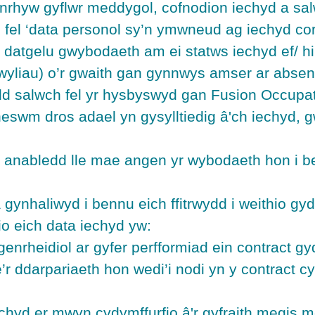
hyw gyflwr meddygol, cofnodion iechyd a salw
d fel ‘data personol sy’n ymwneud ag iechyd co
 datgelu gwybodaeth am ei statws iechyd ef/ hi
wyliau) o’r gwaith gan gynnwys amser ar absen
 salwch fel yr hysbyswyd gan Fusion Occupati
heswm dros adael yn gysylltiedig â'ch iechyd,
u anabledd lle mae angen yr wybodaeth hon i 
gynhaliwyd i bennu eich ffitrwydd i weithio g
dio eich data iechyd yw:
nrheidiol ar gyfer perfformiad ein contract gyda
r ddarpariaeth hon wedi’i nodi yn y contract cy
chyd er mwyn cydymffurfio â'r gyfraith megis m