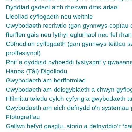
Dyddiad gadael a'ch rheswm dros adael
Lleoliad cyflogaeth neu weithle
Gwybodaeth recriwtio (gan gynnwys copïau o
ffurflen gais neu lythyr eglurhaol neu fel rha
Cofnodion cyflogaeth (gan gynnwys teitlau sw
proffesiynol)
Rhif a dyddiad cyhoeddi tystysgrif y gwasa
Hanes (Tâl) Digolledu
Gwybodaeth am berfformiad
Gwybodaeth am ddisgyblaeth a chwyn gyflo
Ffilmiau teledu cylch cyfyng a gwybodaeth ar
Gwybodaeth am eich defnydd o'n systemau 
Ffotograffau
Gallwn hefyd gasglu, storio a defnyddio’r “c