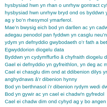
hysbysiad hwn yn rhan o unrhyw gontract cyf
hysbysiad hwn unrhyw bryd ond os byddwn yn
ag y bo’n rhesymol ymarferol.
Mae’n bwysig eich bod yn darllen ac yn cadw
adegau penodol pan fyddwn yn casglu neu’n
ydym yn defnyddio gwybodaeth o’r fath a bet
Egwyddorion diogelu data
Byddwn yn cydymffurfio â chyfraith diogelu
Gael ei defnyddio yn gyfreithlon, yn deg ac 
Cael ei chasglu dim ond at ddibenion dilys y
anghydnaws â’r dibenion hynny
Bod yn berthnasol i’r dibenion rydym wedi d
Bod yn gywir ac yn cael ei chadw'n gyfredol
Cael ei chadw dim ond cyhyd ag y bo angen